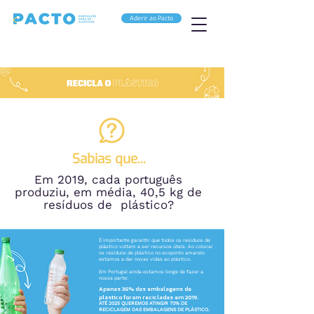
Aderir ao Pacto
Sabias que...
Em 2019, cada português
produziu,
em média, 40,5 kg de
resíduos de plástico?
É importante garantir que todos os resíduos de
plástico voltam a ser recursos úteis. Ao colocar
os resíduos de plástico no ecoponto amarelo
estamos a dar novas vidas ao plástico.
Em Portugal ainda estamos longe de fazer a
nossa parte:
Apenas 36% das embalagens de
plástico foram recicladas em 2019.
ATÉ 2025 QUEREMOS ATINGIR 70% DE
RECICLAGEM DAS EMBALAGENS DE PLÁSTICO.