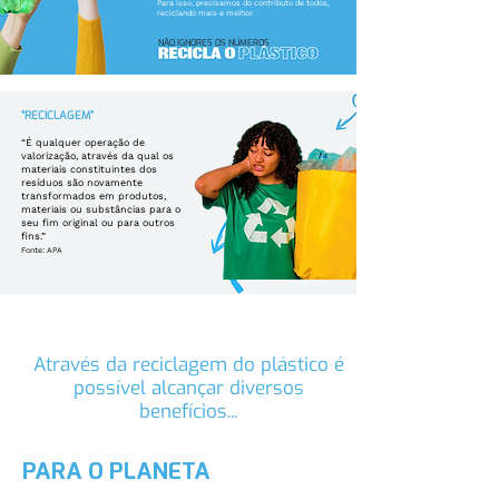
Para isso, precisamos do contributo de todos,
reciclando mais e melhor.
NÃO IGNORES OS NÚMEROS
“RECICLAGEM”
“É qualquer operação de
valorização, através da qual os
materiais constituintes dos
resíduos são novamente
transformados em produtos,
materiais ou substâncias para o
seu fim original ou para outros
fins.”
Fonte: APA
Através da reciclagem do plástico é
possível alcançar diversos
benefícios...
PARA O PLANETA